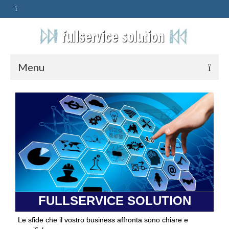
Menu
HOME
SERVIZI
ASSISTENZA
POLITICA
Qualità
FULLSERVICE SOLUTION
PRIVACY
Le sfide che il vostro business affronta sono chiare e
CONTATTI