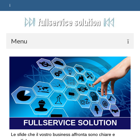
Menu
HOME
SERVIZI
ASSISTENZA
POLITICA
Qualità
FULLSERVICE SOLUTION
PRIVACY
Le sfide che il vostro business affronta sono chiare e
CONTATTI