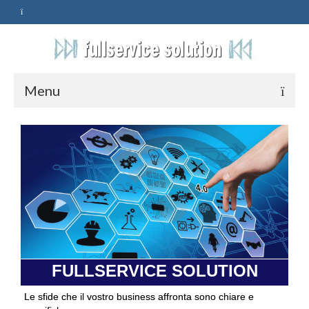
Menu
HOME
SERVIZI
ASSISTENZA
POLITICA
Qualità
FULLSERVICE SOLUTION
PRIVACY
Le sfide che il vostro business affronta sono chiare e
CONTATTI