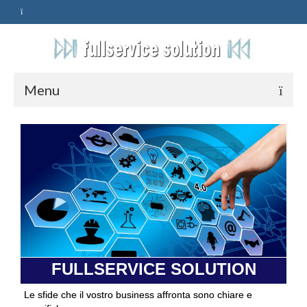
Menu
HOME
SERVIZI
ASSISTENZA
POLITICA
Qualità
FULLSERVICE SOLUTION
PRIVACY
Le sfide che il vostro business affronta sono chiare e
CONTATTI