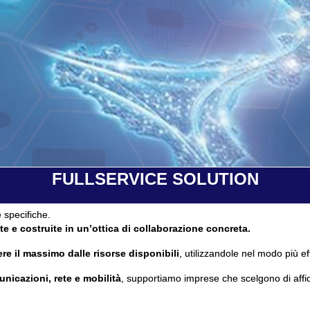
FULLSERVICE SOLUTION
 specifiche.
te e costruite in un’ottica di collaborazione concreta.
re il massimo dalle risorse disponibili
, utilizzandole nel modo più ef
unicazioni, rete e mobilità
, supportiamo imprese che scelgono di affi