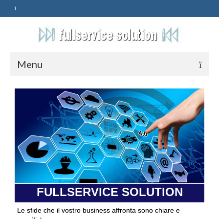
Menu
HOME
SERVIZI
ASSISTENZA
POLITICA
Qualità
FULLSERVICE SOLUTION
PRIVACY
Le sfide che il vostro business affronta sono chiare e
CONTATTI