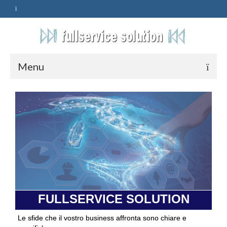
Menu
HOME
SERVIZI
ASSISTENZA
POLITICA
Qualità
FULLSERVICE SOLUTION
PRIVACY
Le sfide che il vostro business affronta sono chiare e
CONTATTI