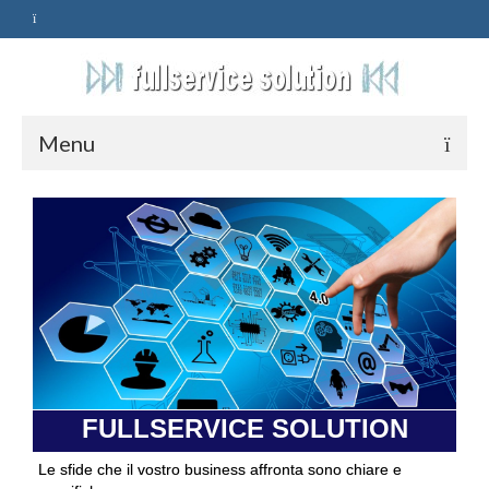
Menu
HOME
SERVIZI
ASSISTENZA
POLITICA
Qualità
FULLSERVICE SOLUTION
PRIVACY
Le sfide che il vostro business affronta sono chiare e
CONTATTI