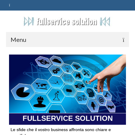
Menu
HOME
SERVIZI
ASSISTENZA
POLITICA
Qualità
FULLSERVICE SOLUTION
PRIVACY
Le sfide che il vostro business affronta sono chiare e
CONTATTI