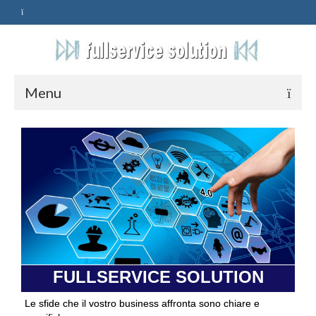
Menu
HOME
SERVIZI
ASSISTENZA
POLITICA
Qualità
FULLSERVICE SOLUTION
PRIVACY
Le sfide che il vostro business affronta sono chiare e
CONTATTI