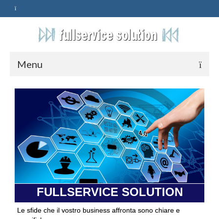
Menu
HOME
SERVIZI
ASSISTENZA
POLITICA
Qualità
FULLSERVICE SOLUTION
PRIVACY
Le sfide che il vostro business affronta sono chiare e
CONTATTI