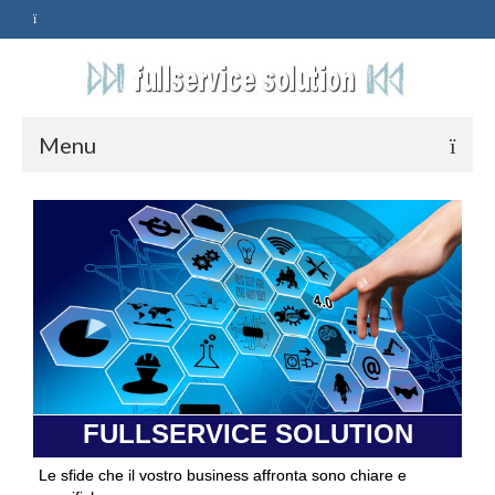
Menu
HOME
SERVIZI
ASSISTENZA
POLITICA
Qualità
FULLSERVICE SOLUTION
PRIVACY
Le sfide che il vostro business affronta sono chiare e
CONTATTI