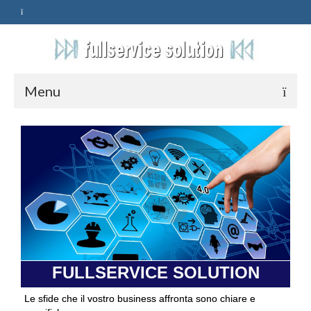
Menu
HOME
SERVIZI
ASSISTENZA
POLITICA
Qualità
FULLSERVICE SOLUTION
PRIVACY
Le sfide che il vostro business affronta sono chiare e
CONTATTI