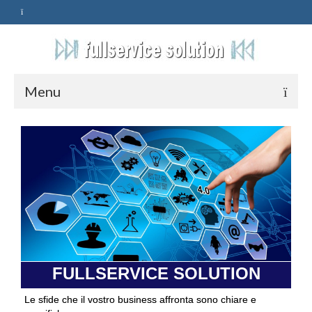
Menu
HOME
SERVIZI
ASSISTENZA
POLITICA
Qualità
FULLSERVICE SOLUTION
PRIVACY
Le sfide che il vostro business affronta sono chiare e
CONTATTI