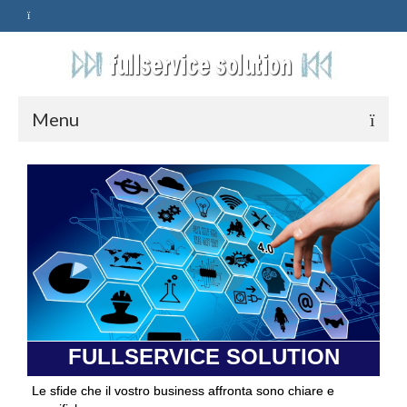
Menu
HOME
SERVIZI
ASSISTENZA
POLITICA
Qualità
FULLSERVICE SOLUTION
PRIVACY
Le sfide che il vostro business affronta sono chiare e
CONTATTI