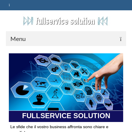
Menu
HOME
SERVIZI
ASSISTENZA
POLITICA
Qualità
FULLSERVICE SOLUTION
PRIVACY
Le sfide che il vostro business affronta sono chiare e
CONTATTI