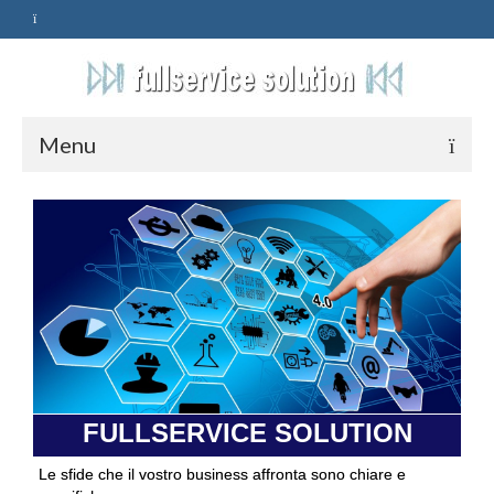
Menu
HOME
SERVIZI
ASSISTENZA
POLITICA
Qualità
FULLSERVICE SOLUTION
PRIVACY
Le sfide che il vostro business affronta sono chiare e
CONTATTI