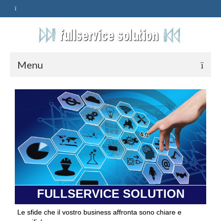
Menu
HOME
SERVIZI
ASSISTENZA
POLITICA
Qualità
FULLSERVICE SOLUTION
PRIVACY
Le sfide che il vostro business affronta sono chiare e
CONTATTI