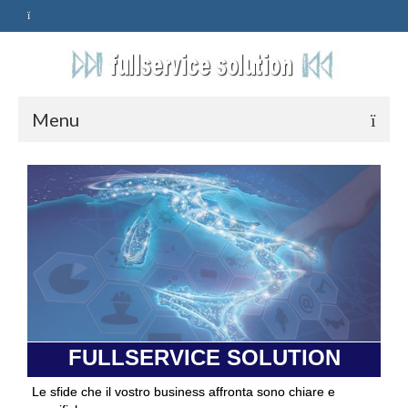
Menu
HOME
SERVIZI
ASSISTENZA
POLITICA
Qualità
FULLSERVICE SOLUTION
PRIVACY
Le sfide che il vostro business affronta sono chiare e
CONTATTI