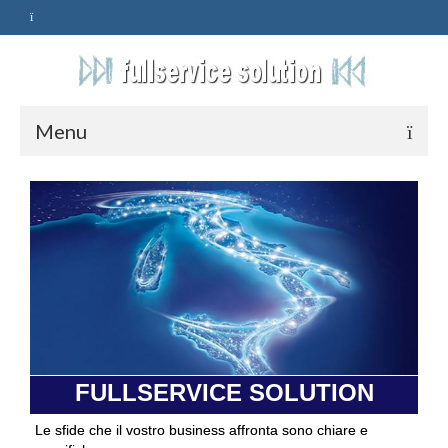
Menu
HOME
SERVIZI
ASSISTENZA
POLITICA
Qualità
FULLSERVICE SOLUTION
PRIVACY
Le sfide che il vostro business affronta sono chiare e
CONTATTI