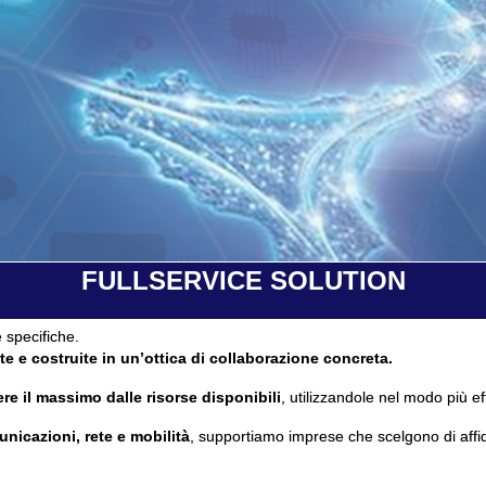
FULLSERVICE SOLUTION
 specifiche.
te e costruite in un’ottica di collaborazione concreta.
re il massimo dalle risorse disponibili
, utilizzandole nel modo più ef
unicazioni, rete e mobilità
, supportiamo imprese che scelgono di affi