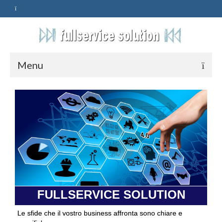
Menu
HOME
SERVIZI
ASSISTENZA
POLITICA
Qualità
FULLSERVICE SOLUTION
PRIVACY
Le sfide che il vostro business affronta sono chiare e
CONTATTI