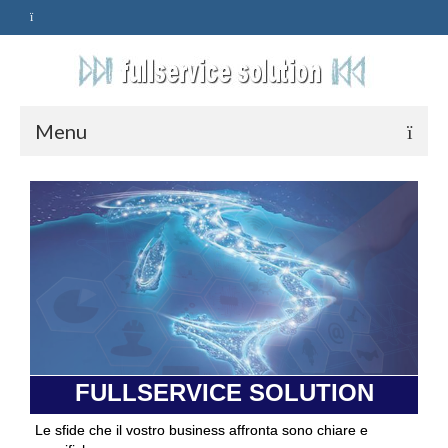
Menu
HOME
SERVIZI
ASSISTENZA
POLITICA
Qualità
FULLSERVICE SOLUTION
PRIVACY
Le sfide che il vostro business affronta sono chiare e
CONTATTI