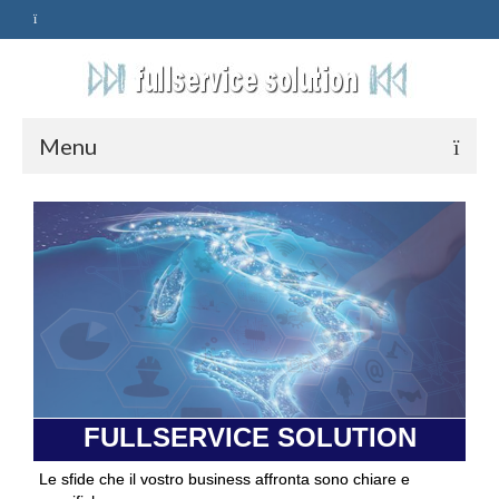
Menu
HOME
SERVIZI
ASSISTENZA
POLITICA
Qualità
FULLSERVICE SOLUTION
PRIVACY
Le sfide che il vostro business affronta sono chiare e
CONTATTI