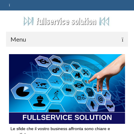
Menu
HOME
SERVIZI
ASSISTENZA
POLITICA
Qualità
FULLSERVICE SOLUTION
PRIVACY
Le sfide che il vostro business affronta sono chiare e
CONTATTI