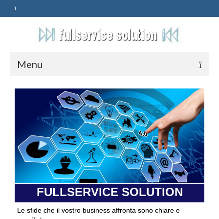
Menu
HOME
SERVIZI
ASSISTENZA
POLITICA
Qualità
FULLSERVICE SOLUTION
PRIVACY
Le sfide che il vostro business affronta sono chiare e
CONTATTI