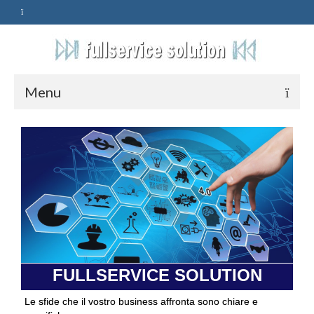
Menu
HOME
SERVIZI
ASSISTENZA
POLITICA
Qualità
FULLSERVICE SOLUTION
PRIVACY
Le sfide che il vostro business affronta sono chiare e
CONTATTI