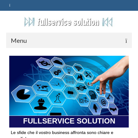
Menu
HOME
SERVIZI
ASSISTENZA
POLITICA
Qualità
FULLSERVICE SOLUTION
PRIVACY
Le sfide che il vostro business affronta sono chiare e
CONTATTI