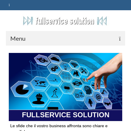
Menu
HOME
SERVIZI
ASSISTENZA
POLITICA
Qualità
FULLSERVICE SOLUTION
PRIVACY
Le sfide che il vostro business affronta sono chiare e
CONTATTI