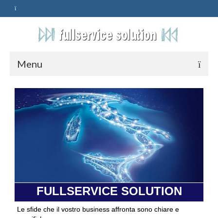
Menu
HOME
SERVIZI
ASSISTENZA
POLITICA
Qualità
FULLSERVICE SOLUTION
PRIVACY
Le sfide che il vostro business affronta sono chiare e
CONTATTI