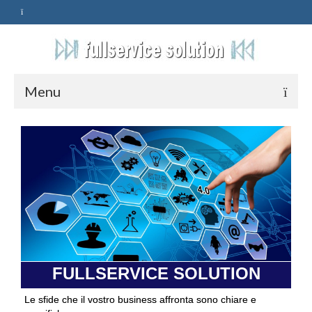
Menu
HOME
SERVIZI
ASSISTENZA
POLITICA
Qualità
FULLSERVICE SOLUTION
PRIVACY
Le sfide che il vostro business affronta sono chiare e
CONTATTI