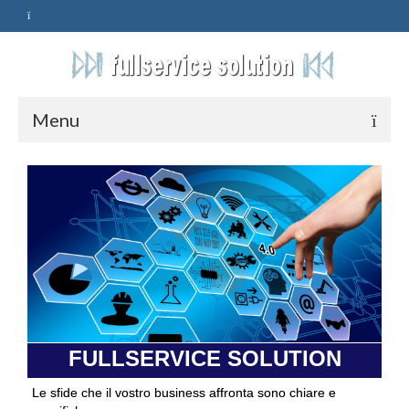
Menu
HOME
SERVIZI
ASSISTENZA
POLITICA
Qualità
FULLSERVICE SOLUTION
PRIVACY
Le sfide che il vostro business affronta sono chiare e
CONTATTI