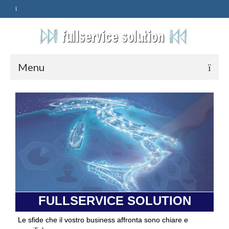
Menu
HOME
SERVIZI
ASSISTENZA
POLITICA
Qualità
FULLSERVICE SOLUTION
PRIVACY
Le sfide che il vostro business affronta sono chiare e
CONTATTI