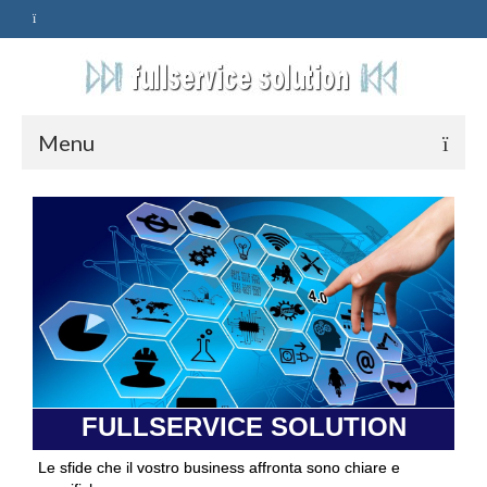
Menu
HOME
SERVIZI
ASSISTENZA
POLITICA
Qualità
FULLSERVICE SOLUTION
PRIVACY
Le sfide che il vostro business affronta sono chiare e
CONTATTI