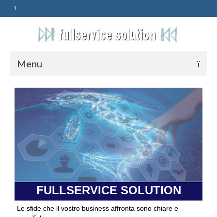
Menu
HOME
SERVIZI
ASSISTENZA
POLITICA
Qualità
FULLSERVICE SOLUTION
PRIVACY
Le sfide che il vostro business affronta sono chiare e
CONTATTI