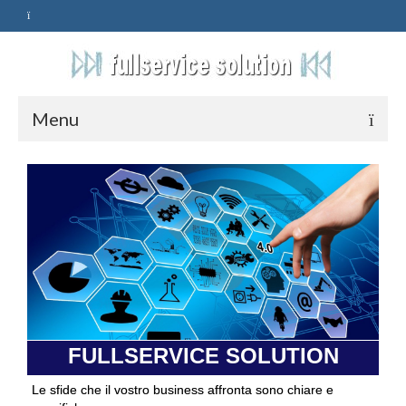
Menu
HOME
SERVIZI
ASSISTENZA
POLITICA
Qualità
FULLSERVICE SOLUTION
PRIVACY
Le sfide che il vostro business affronta sono chiare e
CONTATTI