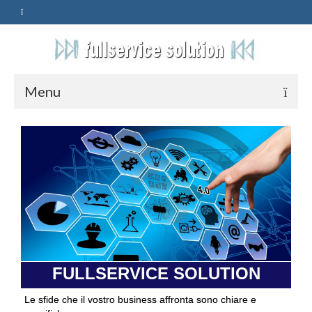
Menu
HOME
SERVIZI
ASSISTENZA
POLITICA
Qualità
FULLSERVICE SOLUTION
PRIVACY
Le sfide che il vostro business affronta sono chiare e
CONTATTI