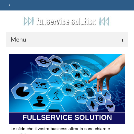
Menu
HOME
SERVIZI
ASSISTENZA
POLITICA
Qualità
FULLSERVICE SOLUTION
PRIVACY
Le sfide che il vostro business affronta sono chiare e
CONTATTI