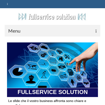
Menu
HOME
SERVIZI
ASSISTENZA
POLITICA
Qualità
FULLSERVICE SOLUTION
PRIVACY
Le sfide che il vostro business affronta sono chiare e
CONTATTI