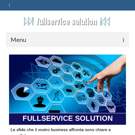
Menu
HOME
SERVIZI
ASSISTENZA
POLITICA
Qualità
FULLSERVICE SOLUTION
PRIVACY
Le sfide che il vostro business affronta sono chiare e
CONTATTI