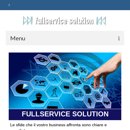
Menu
HOME
SERVIZI
ASSISTENZA
POLITICA
Qualità
FULLSERVICE SOLUTION
PRIVACY
Le sfide che il vostro business affronta sono chiare e
CONTATTI