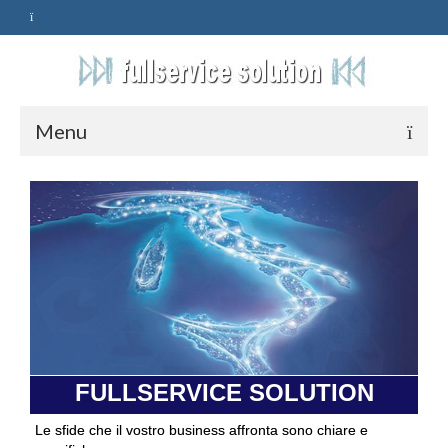
Menu
HOME
SERVIZI
ASSISTENZA
POLITICA
Qualità
FULLSERVICE SOLUTION
PRIVACY
Le sfide che il vostro business affronta sono chiare e
CONTATTI