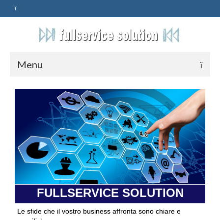
Menu
HOME
SERVIZI
ASSISTENZA
POLITICA
Qualità
FULLSERVICE SOLUTION
PRIVACY
Le sfide che il vostro business affronta sono chiare e
CONTATTI