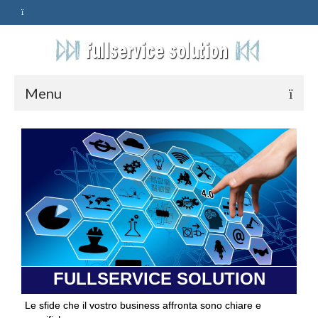
Menu
HOME
SERVIZI
ASSISTENZA
POLITICA
Qualità
FULLSERVICE SOLUTION
PRIVACY
Le sfide che il vostro business affronta sono chiare e
CONTATTI