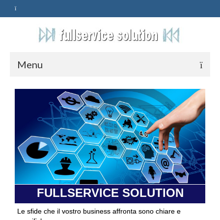
Menu
HOME
SERVIZI
ASSISTENZA
POLITICA
Qualità
FULLSERVICE SOLUTION
PRIVACY
Le sfide che il vostro business affronta sono chiare e
CONTATTI