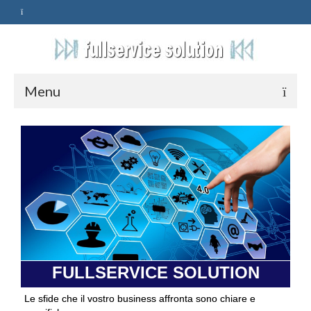
Menu
HOME
SERVIZI
ASSISTENZA
POLITICA
Qualità
FULLSERVICE SOLUTION
PRIVACY
Le sfide che il vostro business affronta sono chiare e
CONTATTI