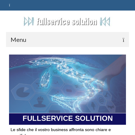
Menu
HOME
SERVIZI
ASSISTENZA
POLITICA
Qualità
FULLSERVICE SOLUTION
PRIVACY
Le sfide che il vostro business affronta sono chiare e
CONTATTI