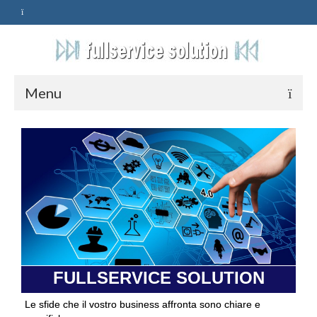
Menu
HOME
SERVIZI
ASSISTENZA
POLITICA
Qualità
FULLSERVICE SOLUTION
PRIVACY
Le sfide che il vostro business affronta sono chiare e
CONTATTI