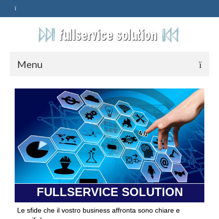
Menu
HOME
SERVIZI
ASSISTENZA
POLITICA
Qualità
FULLSERVICE SOLUTION
PRIVACY
Le sfide che il vostro business affronta sono chiare e
CONTATTI