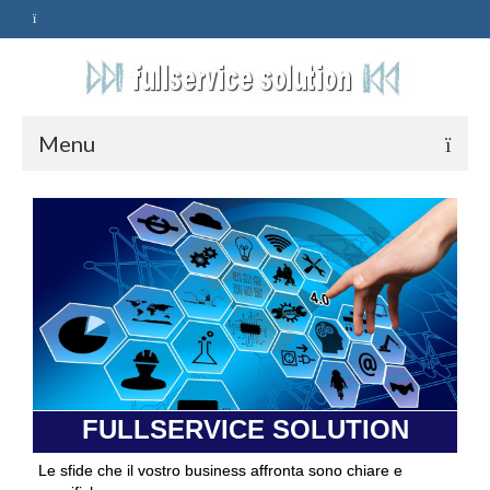
Menu
HOME
SERVIZI
ASSISTENZA
POLITICA
Qualità
FULLSERVICE SOLUTION
PRIVACY
Le sfide che il vostro business affronta sono chiare e
CONTATTI